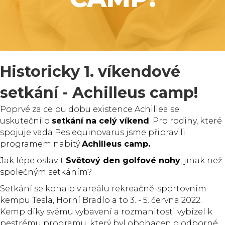
Historicky 1. víkendové
setkání - Achilleus camp!
Poprvé za celou dobu existence Achillea se
uskutečnilo
setkání na celý víkend
. Pro rodiny, které
spojuje vada Pes equinovarus jsme připravili
programem nabitý
Achilleus camp.
Jak lépe oslavit
Světový den golfové nohy
, jinak než
společným setkáním?
Setkání se konalo v areálu rekreačně-sportovním
kempu Tesla, Horní Bradlo a to 3. - 5. června 2022.
Kemp díky svému vybavení a rozmanitosti vybízel k
pestrému programu, který byl obohacen o odborné