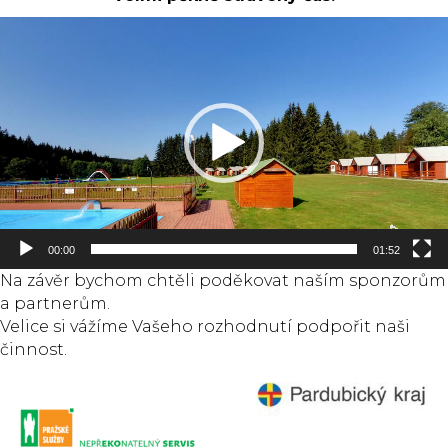
Video
přehrávač
00:00
01:52
Na závěr bychom chtěli poděkovat naším sponzorům
a partnerům.
Velice si vážíme Vašeho rozhodnutí podpořit naši
činnost.