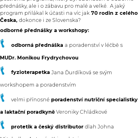
přednášky, ale i o zábavu pro malé a velké. A jaký
program přilákal k účasti na víc jak
70 rodin z celého
Česka,
dokonce i ze Slovenska?
odborné přednášky a workshopy:
odborná přednáška
a poradenství v léčbě s
MUDr. Monikou Frydrychovou
fyzioterapetka
Jana Ďurdíková se svým
workshopem a poradenstvím
velmi přínosné
poradenství nutriční specialistky
a laktační poradkyně
Veroniky Chládkové
protetik a český distributor
dlah Johna