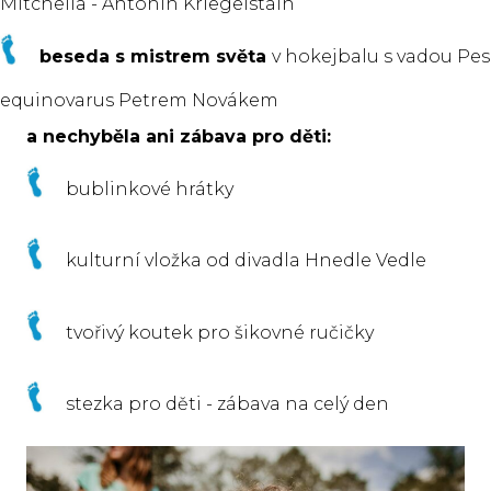
Mitchella - Antonín Kriegelstain
beseda s mistrem světa
v hokejbalu s vadou Pes
equinovarus Petrem Novákem
a nechyběla ani zábava pro děti:
bublinkové hrátky
kulturní vložka od divadla Hnedle Vedle
tvořivý koutek pro šikovné ručičky
stezka pro děti - zábava na celý den