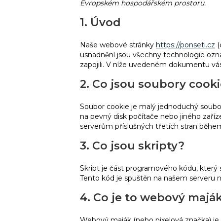
Evropském hospodářském prostoru.
1. Úvod
Naše webové stránky
https://ponseti.cz
(
usnadnění jsou všechny technologie označo
zapojili. V níže uvedeném dokumentu vá
2. Co jsou soubory cook
Soubor cookie je malý jednoduchý soubor
na pevný disk počítače nebo jiného zaří
serverům příslušných třetích stran běhe
3. Co jsou skripty?
Skript je část programového kódu, který 
Tento kód je spuštěn na našem serveru n
4. Co je to webový majá
Webový maják (nebo pixelová značka) je 