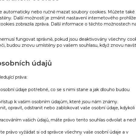
 automaticky nebo ručně mazat soubory cookies. Můžete také u
těny. Další možností je změnit nastavení internetového prohlíže
ookies zobrazila zpráva. Další informace o těchto možnostech n
emusí fungovat správně, pokud jsou deaktivovány všechny cook
či, budou znovu umístěny po vašem souhlasu, když znovu navšt
 osobních údajů
dující práva:
 osobní údaje potřebné, co se s nimi stane a jak dlouho budou
 přístup k vašim osobním údajům, které jsou nám známy.
it, opravit, odstranit nebo zablokovat vaše osobní údaje, kdykoli
racováním vašich údajů, máte právo tento souhlas odvolat a nec
te právo vyžádat si od správce všechny vaše osobní údaje a v