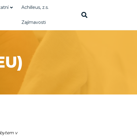
atní
Achilleus, z.s.
Zajímavosti
EU)
obytem v