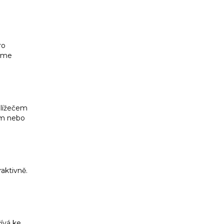
ro
jsme
hlížečem
ům nebo
aktivně.
ívá ke