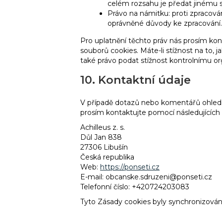
celém rozsahu je předat jinému s
Právo na námitku: proti zpracová
oprávněné důvody ke zpracování.
Pro uplatnění těchto práv nás prosím kon
souborů cookies. Máte-li stížnost na to, 
také právo podat stížnost kontrolnímu o
10. Kontaktní údaje
V případě dotazů nebo komentářů ohledně
prosím kontaktujte pomocí následujících 
Achilleus z. s.
Důl Jan 838
27306 Libušín
Česká republika
Web:
https://ponseti.cz
E-mail:
obcanske.sdruzeni@
ponseti.cz
Telefonní číslo: +420724203083
Tyto Zásady cookies byly synchronizová