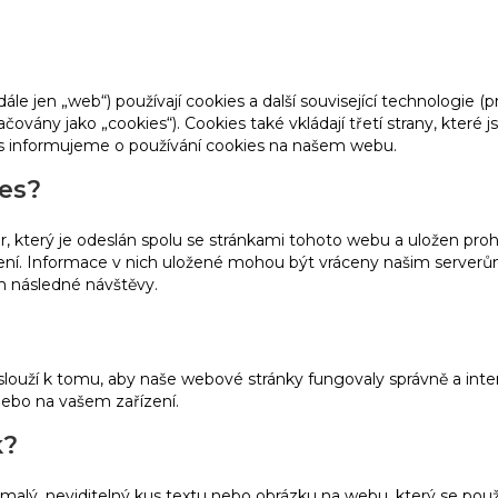
dále jen „web“) používají cookies a další související technologie (p
vány jako „cookies“). Cookies také vkládají třetí strany, které 
s informujeme o používání cookies na našem webu.
ies?
, který je odeslán spolu se stránkami tohoto webu a uložen pro
zení. Informace v nich uložené mohou být vráceny našim server
m následné návštěvy.
slouží k tomu, aby naše webové stránky fungovaly správně a inter
ebo na vašem zařízení.
k?
malý, neviditelný kus textu nebo obrázku na webu, který se použ