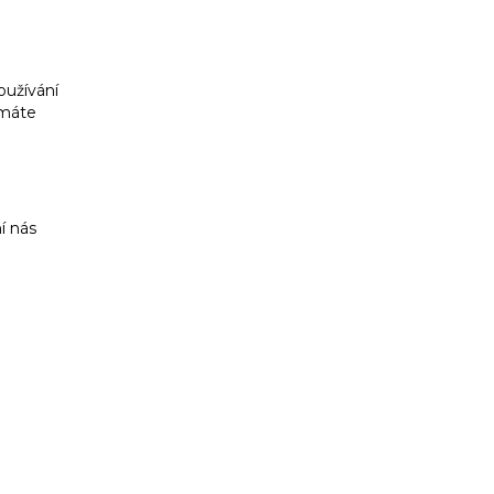
oužívání
 máte
í nás