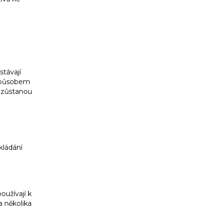
stávají
 způsobem
 zůstanou
kládání
oužívají k
a několika