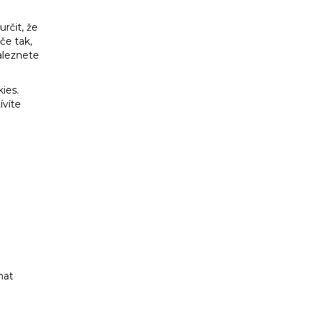
rčit, že
če tak,
aleznete
ies.
ívíte
hat