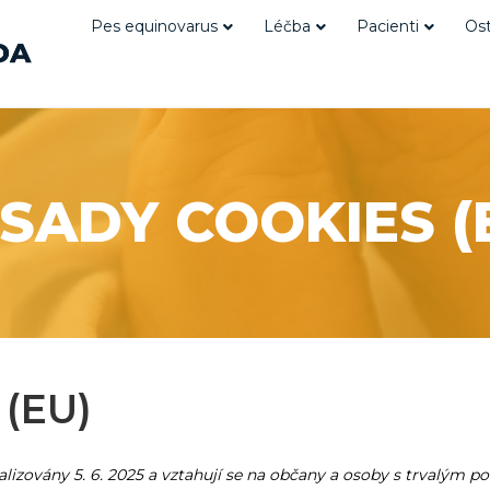
Pes equinovarus
Léčba
Pacienti
Ost
SADY COOKIES (
 (EU)
lizovány 5. 6. 2025 a vztahují se na občany a osoby s trvalým p