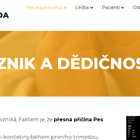
Pes equinovarus
Léčba
Pacienti
Ost
ZNIK A DĚDIČNO
 vzniká. Faktem je, že
přesná příčina Pes
i končetiny během prvního trimestru