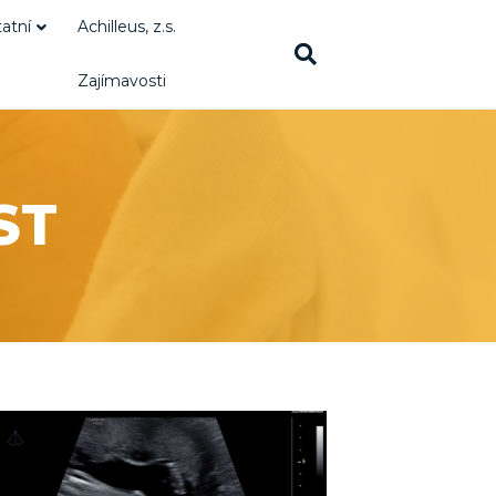
atní
Achilleus, z.s.
Zajímavosti
ST