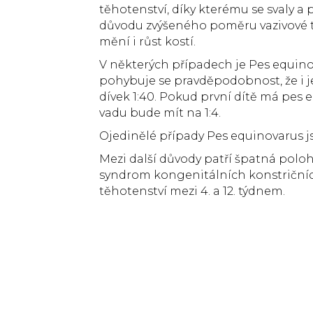
těhotenství, díky kterému se svaly a
důvodu zvýšeného poměru vazivové tk
mění i růst kostí.
V některých případech je Pes equino
pohybuje se pravděpodobnost, že i je
dívek 1:40. Pokud první dítě má pes eq
vadu bude mít na 1:4.
Ojedinělé případy Pes equinovarus
Mezi další důvody patří špatná poloh
syndrom kongenitálních konstričníc
těhotenství mezi 4. a 12. týdnem.