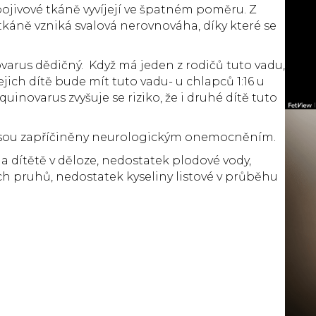
 pojivové tkáně vyvíjejí ve špatném poměru. Z
áně vzniká svalová nerovnováha, díky které se
varus dědičný. Když má jeden z rodičů tuto vadu,
jich dítě bude mít tuto vadu- u chlapců 1:16 u
uinovarus zvyšuje se riziko, že i druhé dítě tuto
 jsou zapříčiněny neurologickým onemocněním.
a dítětě v děloze, nedostatek plodové vody,
h pruhů, nedostatek kyseliny listové v průběhu