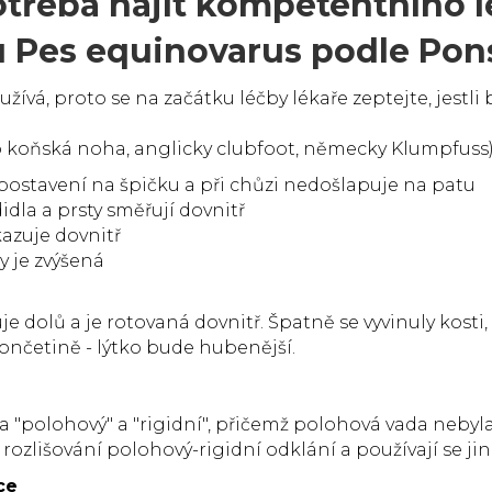
třeba najít kompetentního l
u P
es equinovarus podle Pon
žívá, proto se na začátku léčby lékaře zeptejte, jest
o koňská noha, anglicky clubfoot, německy Klumpfuss)
postavení na špičku a při chůzi nedošlapuje na patu
didla a prsty směřují dovnitř
kazuje dovnitř
y je zvýšená
dolů a je rotovaná dovnitř. Špatně se vyvinuly kosti, šl
nčetině - lýtko bude hubenější.
a "polohový" a "rigidní", přičemž polohová vada nebyla
rozlišování polohový-rigidní odklání a používají se jin
ce