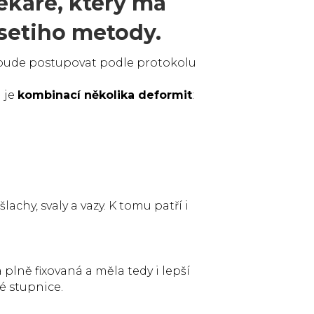
ékaře, který má
setiho metody.
li bude postupovat podle protokolu
 je
kombinací několika deformit
:
achy, svaly a vazy. K tomu patří i
 plně fixovaná a měla tedy i lepší
é stupnice.