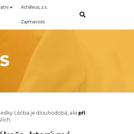
atní
Achilleus, z.s.
Zajímavosti
S
sledky. Léčba je dlouhodobá, ale
při
lích.