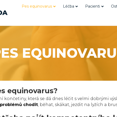
Pes equinovarus
Léčba
Pacienti
Ost
PES EQUINOVARU
es equinovarus?
í končetiny, která se dá dnes léčit s velmi dobrými vý
 problémů chodit
, běhat, skákat, jezdit na lyžích a brus