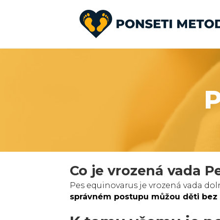
Co je vrozená vada P
Pes equinovarus je vrozená vada doln
správném postupu můžou děti bez