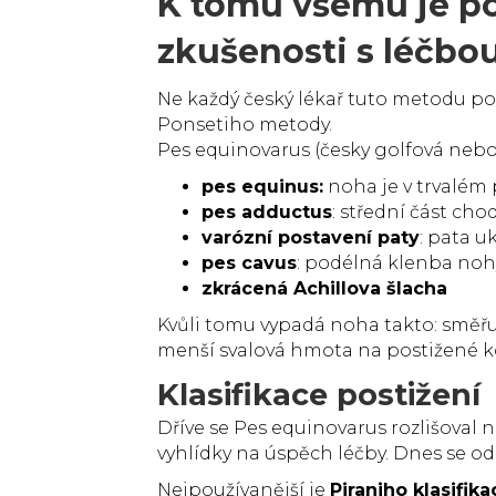
K tomu všemu je po
zkušenosti s léčbo
Ne každý český lékař tuto metodu pou
Ponsetiho metody.
Pes equinovarus (česky golfová neb
pes equinus:
noha je v trvalém 
pes adductus
: střední část cho
varózní postavení paty
: pata u
pes cavus
: podélná klenba noh
zkrácená Achillova šlacha
Kvůli tomu vypadá noha takto: směřuje 
menší svalová hmota na postižené ko
Klasifikace postižení
Dříve se Pes equinovarus rozlišoval n
vyhlídky na úspěch léčby. Dnes se od 
Nejpoužívanější je
Piraniho klasifika