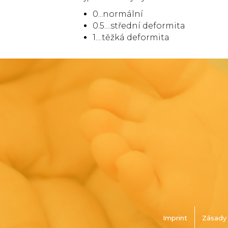
0...normální
0.5....střední deformita
1....těžká deformita
Imprint
Zásady 