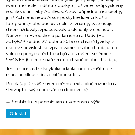
svém nezletilém dítěti a poskytuji uživateli svůj výslovný
souhlas s tím, aby Achilleus, Arsov, případně třetí osoby,
jimž Achilleus nebo Arsov poskytne licenci k užití
fotografií a/nebo audiovizuální záznamy, tyto údaje
shromažďovaly, zpracovávaly a ukládaly v souladu s
Nařízením Evropského parlamentu a Rady (EU)
2016/679 ze dne 27. dubna 2016 o ochraně fyzických
osob v souvislosti se zpracováním osobních údajů a o
volném pohybu těchto údajů a o zrušení směrnice
95/46/ES (Obecné nařízení o ochraně osobních údajů).
Tento souhlas lze kdykoliv odvolat nebo zrušit na e-
mailu achilleus.sdruzeni@ponseti.cz.
Prohlašuji, že výše uvedenému textu plně rozumím a
stvrzuji ho svým odesláním dobrovolně.
Souhlas
Souhlasím s podmínkami uvedenými výše.