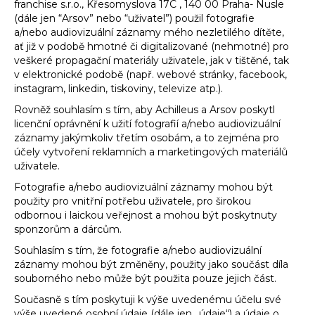
franchise s.r.o., Křesomyslova 17C , 140 00 Praha- Nusle
(dále jen “Arsov” nebo “uživatel”) použil fotografie
a/nebo audiovizuální záznamy mého nezletilého dítěte,
ať již v podobě hmotné či digitalizované (nehmotné) pro
veškeré propagační materiály uživatele, jak v tištěné, tak
v elektronické podobě (např. webové stránky, facebook,
instagram, linkedin, tiskoviny, televize atp.).
Rovněž souhlasím s tím, aby Achilleus a Arsov poskytl
licenční oprávnění k užití fotografií a/nebo audiovizuální
záznamy jakýmkoliv třetím osobám, a to zejména pro
účely vytvoření reklamních a marketingových materiálů
uživatele.
Fotografie a/nebo audiovizuální záznamy mohou být
použity pro vnitřní potřebu uživatele, pro širokou
odbornou i laickou veřejnost a mohou být poskytnuty
sponzorům a dárcům.
Souhlasím s tím, že fotografie a/nebo audiovizuální
záznamy mohou být změněny, použity jako součást díla
souborného nebo může být použita pouze jejich část.
Současně s tím poskytuji k výše uvedenému účelu své
výše uvedené osobní údaje (dále jen „údaje“) a údaje o