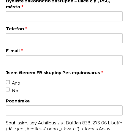
Bydliště zákonného zástupce – ulice č.p., PSČ,
město
*
Telefon
*
E-mail
*
Jsem členem FB skupiny Pes equinovarus
*
Ano
Ne
Poznámka
Souhlasím, aby Achilleus z.s., Důl Jan 838, 273 06 Libušín
(dále jen „Achilleus“ nebo „uživatel“) a Tomas Arsov