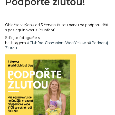
Podpořte žlutou!
Oblečte v týdnu od 3.června žlutou barvu na podporu dětí
s pes equinovarus (clubfoot).
Sdílejte fotografie s
hashtagem
#
ClubfootChampionsWearYellow
a
#
Podporuji
Zlutou