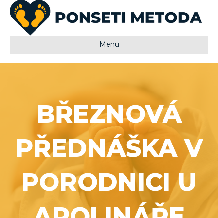
Menu
BŘEZNOVÁ
PŘEDNÁŠKA V
PORODNICI U
APOLINÁŘE