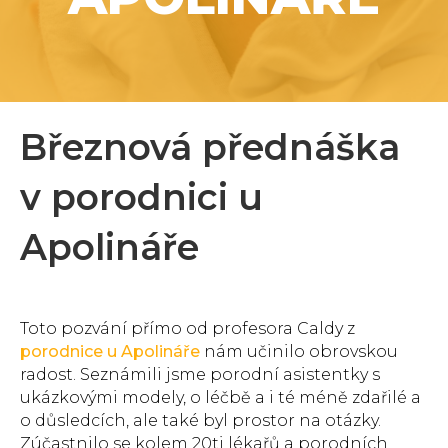
Březnová přednáška
v porodnici u
Apolináře
Toto pozvání přímo od profesora Caldy z
porodnice u Apolináře
nám učinilo obrovskou
radost. Seznámili jsme porodní asistentky s
ukázkovými modely, o léčbě a i té méně zdařilé a
o důsledcích, ale také byl prostor na otázky.
Zúčastnilo se kolem 20ti lékařů a porodních