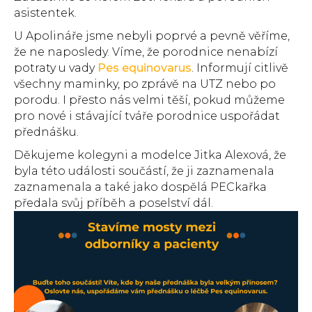
asistentek.
U Apolináře jsme nebyli poprvé a pevně věříme,
že ne naposledy. Víme, že porodnice nenabízí
potraty u vady
Pes equinovarus
. Informují citlivě
všechny maminky, po zprávě na UTZ nebo po
porodu. I přesto nás velmi těší, pokud můžeme
pro nové i stávající tváře porodnice uspořádat
přednášku.
Děkujeme kolegyni a modelce Jitka Alexová, že
byla této události součástí, že ji zaznamenala
zaznamenala a také jako dospělá PECkařka
předala svůj příběh a poselství dál.