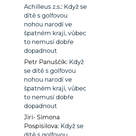
Achilleus z.s.
:
Když se
dítě s golfovou
nohou narodí ve
špatném kraji, vůbec
to nemusí dobře
dopadnout
Petr Panuščík
:
Když
se dítě s golfovou
nohou narodí ve
špatném kraji, vůbec
to nemusí dobře
dopadnout
Jiri- Simona
Pospisilova
:
Když se
dítě s golfovou