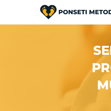
S
PR
M