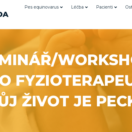
Pes equinovarus
Léčba
Pacienti
Ost
EMINÁŘ/WORKSH
O FYZIOTERAPE
ŮJ ŽIVOT JE PEC