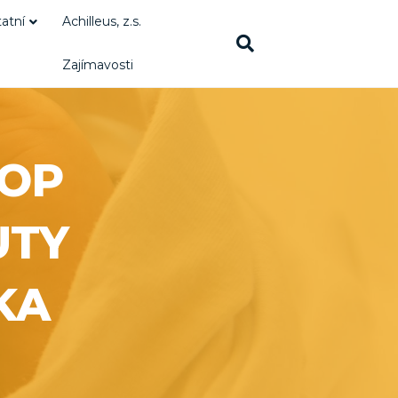
atní
Achilleus, z.s.
Zajímavosti
OP
UTY
KA