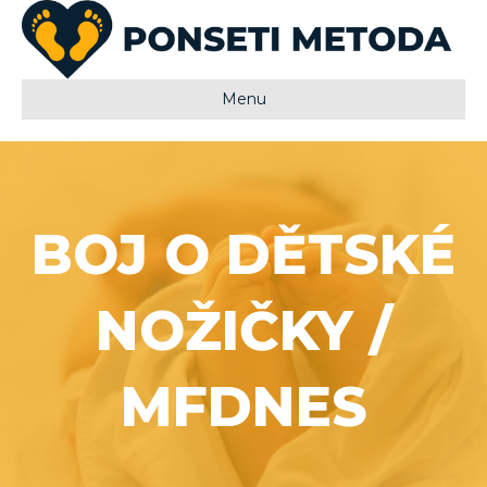
Menu
BOJ O DĚTSKÉ
NOŽIČKY /
MFDNES