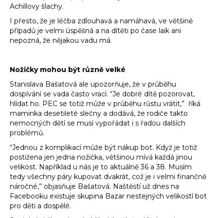
Achillovy šlachy.
I přesto, že je léčba zdlouhavá a namáhavá, ve většině
případů je velmi úspěšná a na dítěti po čase laik ani
nepozná, že nějakou vadu má.
Nožičky mohou být různě velké
Stanislava Bašatová ale upozorňuje, že v průběhu
dospívání se vada často vrací. “Je dobré dítě pozorovat,
hlídat ho. PEC se totiž může v průběhu růstu vrátit,” říká
maminka desetileté slečny a dodává, že rodiče takto
nemocných dětí se musí vypořádat i s řadou dalších
problémů.
“Jednou z komplikací může být nákup bot. Když je totiž
postižena jen jedna nožička, většinou mívá každá jinou
velikost. Například u nás je to aktuálně 36 a 38. Musím
tedy všechny páry kupovat dvakrát, což je i velmi finančně
náročné,” objasňuje Bašatová. Naštěstí už dnes na
Facebooku existuje skupina Bazar nestejných velikostí bot
pro děti a dospělé.