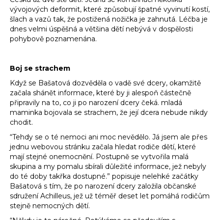
vývojových deformit, které způsobují špatné vyvinutí kostí,
šlach a vazů tak, že postižená nožička je zahnutá. Léčba je
dnes velmi úspěšná a většina dětí nebývá v dospělosti
pohybově poznamenána.
Boj se strachem
Když se Bašatová dozvěděla o vadě své dcery, okamžitě
začala shánět informace, které by ji alespoň částečně
připravily na to, co ji po narození dcery čeká. mladá
maminka bojovala se strachem, že její dcera nebude nikdy
chodit.
“Tehdy se o té nemoci ani moc nevědělo. Já jsem ale přes
jednu webovou stránku začala hledat rodiče dětí, které
mají stejné onemocnění. Postupně se vytvořila malá
skupina a my pomalu sbírali důležité informace, jež nebyly
do té doby takřka dostupné.” popisuje nelehké začátky
Bašatová s tím, že po narození dcery založila občanské
sdružení Achilleus, jež už téměř deset let pomáhá rodičům
stejně nemocných dětí.