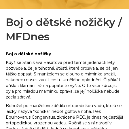
Boj o dětské nožičky /
MFDnes
Boj o dětské nožičky
Když se Stanislava Bašatová před téměř jedenácti lety
dozvěděla, že je těhotná, štěstí, které prožívala, se dá jen
těžko popsat. S manželem se dlouho o miminko snažili,
nakonec museli zvolit cestu umělého oplodnění. Čtyřikrát
přišlo zklamání, až na popáté to vyšlo. O to více zdrcující
byla pro mladou maminku zpráva, že její holčička nebude
zcela zdravá.
Bohužel po manželovi zdědila ortopedickou vadu, která se
laicky nazývá “koňská” neboli golfová noha. Pes
Equinovarus Congenitus, zkráceně PEC, je dnes nejčastější
ortopedickou vrozenou vadou. Ročně se s ní narodí v
Česku až dvě stě dětí. Jedná se kombinaci několika