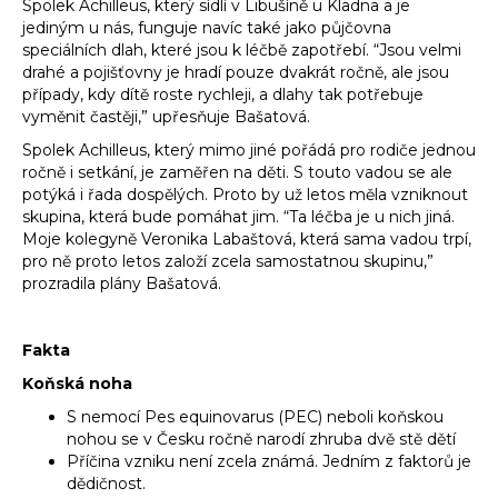
Spolek Achilleus, který sídlí v Libušíně u Kladna a je
jediným u nás, funguje navíc také jako půjčovna
speciálních dlah, které jsou k léčbě zapotřebí. “Jsou velmi
drahé a pojišťovny je hradí pouze dvakrát ročně, ale jsou
případy, kdy dítě roste rychleji, a dlahy tak potřebuje
vyměnit častěji,” upřesňuje Bašatová.
Spolek Achilleus, který mimo jiné pořádá pro rodiče jednou
ročně i setkání, je zaměřen na děti. S touto vadou se ale
potýká i řada dospělých. Proto by už letos měla vzniknout
skupina, která bude pomáhat jim. “Ta léčba je u nich jiná.
Moje kolegyně Veronika Labaštová, která sama vadou trpí,
pro ně proto letos založí zcela samostatnou skupinu,”
prozradila plány Bašatová.
Fakta
Koňská noha
S nemocí Pes equinovarus (PEC) neboli koňskou
nohou se v Česku ročně narodí zhruba dvě stě dětí
Příčina vzniku není zcela známá. Jedním z faktorů je
dědičnost.