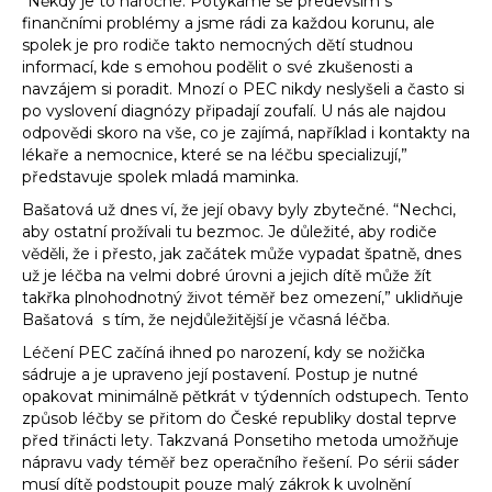
“Někdy je to náročné. Potýkáme se především s
finančními problémy a jsme rádi za každou korunu, ale
spolek je pro rodiče takto nemocných dětí studnou
informací, kde s emohou podělit o své zkušenosti a
navzájem si poradit. Mnozí o PEC nikdy neslyšeli a často si
po vyslovení diagnózy připadají zoufalí. U nás ale najdou
odpovědi skoro na vše, co je zajímá, například i kontakty na
lékaře a nemocnice, které se na léčbu specializují,”
představuje spolek mladá maminka.
Bašatová už dnes ví, že její obavy byly zbytečné. “Nechci,
aby ostatní prožívali tu bezmoc. Je důležité, aby rodiče
věděli, že i přesto, jak začátek může vypadat špatně, dnes
už je léčba na velmi dobré úrovni a jejich dítě může žít
takřka plnohodnotný život téměř bez omezení,” uklidňuje
Bašatová s tím, že nejdůležitější je včasná léčba.
Léčení PEC začíná ihned po narození, kdy se nožička
sádruje a je upraveno její postavení. Postup je nutné
opakovat minimálně pětkrát v týdenních odstupech. Tento
způsob léčby se přitom do České republiky dostal teprve
před třinácti lety. Takzvaná Ponsetiho metoda umožňuje
nápravu vady téměř bez operačního řešení. Po sérii sáder
musí dítě podstoupit pouze malý zákrok k uvolnění