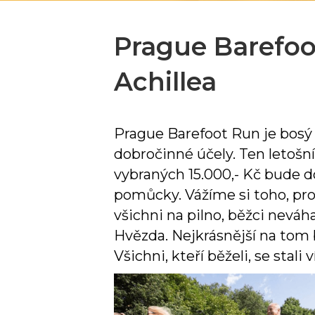
Prague Barefoo
Achillea
Prague Barefoot Run je bosý 
dobročinné účely. Ten letošn
vybraných 15.000,- Kč bude d
pomůcky. Vážíme si toho, prot
všichni na pilno, běžci nevá
Hvězda. Nejkrásnější na tom 
Všichni, kteří běželi, se stal