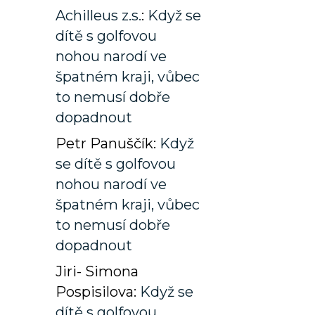
Achilleus z.s.
:
Když se
dítě s golfovou
nohou narodí ve
špatném kraji, vůbec
to nemusí dobře
dopadnout
Petr Panuščík
:
Když
se dítě s golfovou
nohou narodí ve
špatném kraji, vůbec
to nemusí dobře
dopadnout
Jiri- Simona
Pospisilova
:
Když se
dítě s golfovou