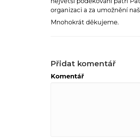
největší poděkování patří Pa
organizaci a za umožnění naš
Mnohokrát děkujeme.
Přidat komentář
Komentář