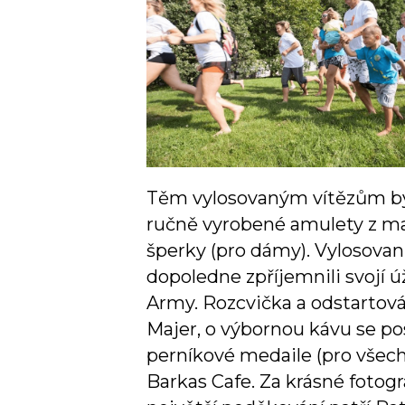
Těm vylosovaným vítězům byl
ručně vyrobené amulety z ma
šperky (pro dámy). Vylosova
dopoledne zpříjemnili svojí
Army. Rozcvička a odstartov
Majer, o výbornou kávu se pos
perníkové medaile (pro všech
Barkas Cafe. Za krásné fotog