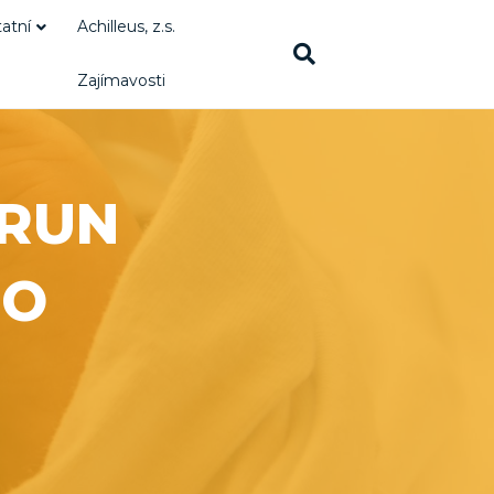
atní
Achilleus, z.s.
Zajímavosti
 RUN
RO