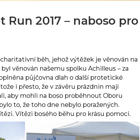
t Run 2017 – naboso pro
charitativní běh, jehož výtěžek je věnován na
í byl věnován našemu spolku Achilleus – za
oplněna půjčovna dlah o další protetické
ože i přesto, že v závěru prázdnin mají
hali, aby mohli na boso proběhnout Oboru
bylo to, že toho dne nebylo poražených.
i vítězi. Vítězi bosého běhu pro krásu pomoci.