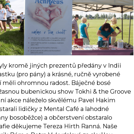
y kromě jiných prezentů předány v Indii
stku (pro pány) a krásné, ručně vyrobené
ní měli ohromnou radost. Báječné bosé
 úžasnou bubenickou show Tokhi & the Groove
ání akce náleželo skvělému Pavel Hakim
tarali lidičky z Mental Café a lahodné
ny bosoběžce) a občerstvení obstaralo
rafie děkujeme Tereza Hirth Ranná. Naše