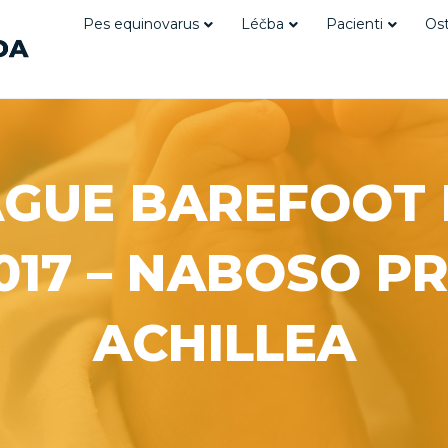
Pes equinovarus
Léčba
Pacienti
Ost
GUE BAREFOOT
017 – NABOSO P
ACHILLEA