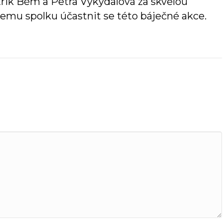
trik Bém a Petra Vykydalová za skvělou
emu spolku účastnit se této báječné akce.