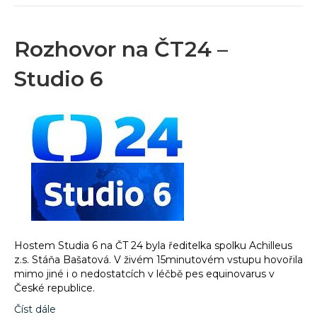
Rozhovor na ČT24 –
Studio 6
Hostem Studia 6 na ČT 24 byla ředitelka spolku Achilleus
z.s. Stáňa Bašatová. V živém 15minutovém vstupu hovořila
mimo jiné i o nedostatcích v léčbě pes equinovarus v
České republice.
Číst dále