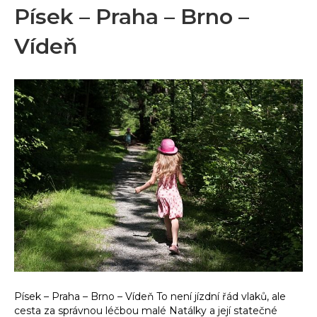
Písek – Praha – Brno –
Vídeň
Písek – Praha – Brno – Vídeň To není jízdní řád vlaků, ale
cesta za správnou léčbou malé Natálky a její statečné