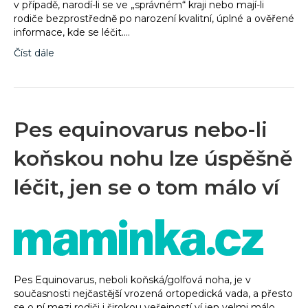
v případě, narodí-li se ve „správném“ kraji nebo mají-li
rodiče bezprostředně po narození kvalitní, úplné a ověřené
informace, kde se léčit.…
Číst dále
Pes equinovarus nebo-li
koňskou nohu lze úspěšně
léčit, jen se o tom málo ví
Pes Equinovarus, neboli koňská/golfová noha, je v
současnosti nejčastější vrozená ortopedická vada, a přesto
se o ní mezi rodiči i širokou veřejností ví jen velmi málo.