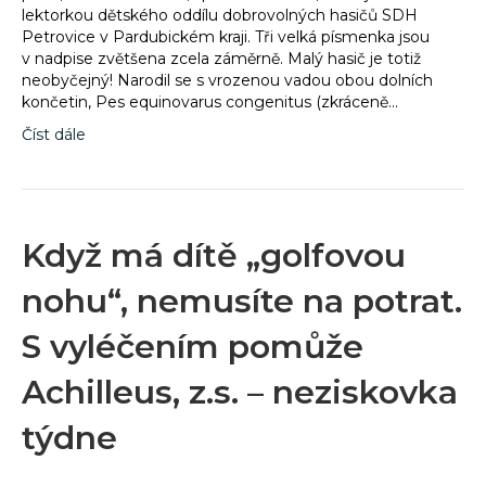
lektorkou dětského oddílu dobrovolných hasičů SDH
Petrovice v Pardubickém kraji. Tři velká písmenka jsou
v nadpise zvětšena zcela záměrně. Malý hasič je totiž
neobyčejný! Narodil se s vrozenou vadou obou dolních
končetin, Pes equinovarus congenitus (zkráceně…
Číst dále
Když má dítě „golfovou
nohu“, nemusíte na potrat.
S vyléčením pomůže
Achilleus, z.s. – neziskovka
týdne