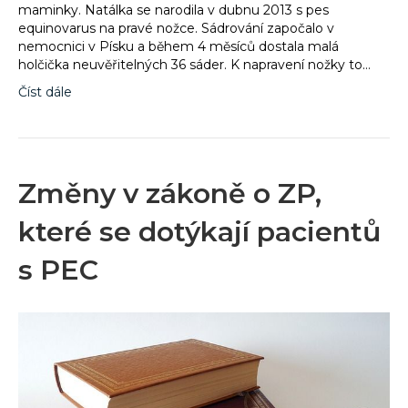
maminky. Natálka se narodila v dubnu 2013 s pes
equinovarus na pravé nožce. Sádrování započalo v
nemocnici v Písku a během 4 měsíců dostala malá
holčička neuvěřitelných 36 sáder. K napravení nožky to…
Číst dále
Změny v zákoně o ZP,
které se dotýkají pacientů
s PEC