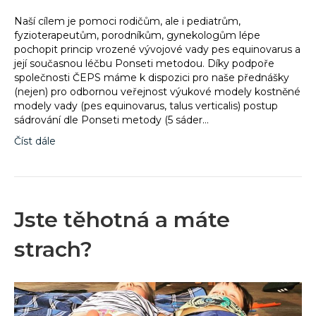
Naší cílem je pomoci rodičům, ale i pediatrům,
fyzioterapeutům, porodníkům, gynekologům lépe
pochopit princip vrozené vývojové vady pes equinovarus a
její současnou léčbu Ponseti metodou. Díky podpoře
společnosti ČEPS máme k dispozici pro naše přednášky
(nejen) pro odbornou veřejnost výukové modely kostněné
modely vady (pes equinovarus, talus verticalis) postup
sádrování dle Ponseti metody (5 sáder…
Číst dále
Jste těhotná a máte
strach?