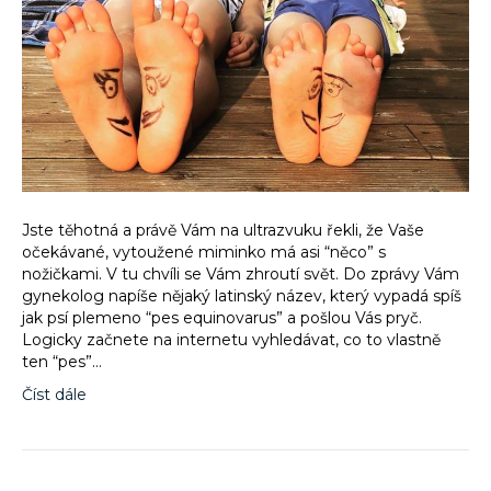
Jste těhotná a právě Vám na ultrazvuku řekli, že Vaše
očekávané, vytoužené miminko má asi “něco” s
nožičkami. V tu chvíli se Vám zhroutí svět. Do zprávy Vám
gynekolog napíše nějaký latinský název, který vypadá spíš
jak psí plemeno “pes equinovarus” a pošlou Vás pryč.
Logicky začnete na internetu vyhledávat, co to vlastně
ten “pes”…
Číst dále